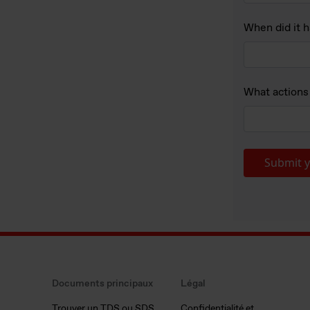
When did it 
What actions 
Submit y
Documents principaux
Légal
Trouver un TDS ou SDS
Confidentialité et