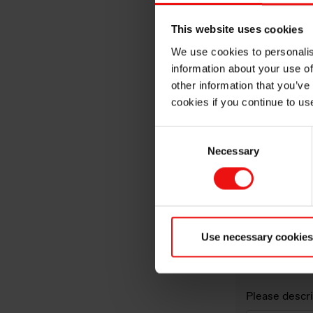
This website uses cookies
Phone
We use cookies to personalis
information about your use of
other information that you’ve
Title (if appl
cookies if you continue to us
Consent
Necessary
Selection
Organisation 
Name of the E
Use necessary cookies
Please descr