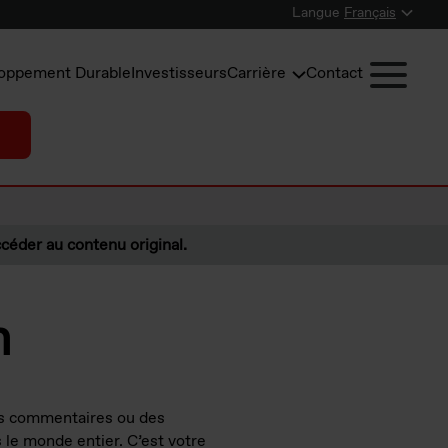
Langue
Français
oppement Durable
Investisseurs
Carrière
Contact
céder au contenu original.
n
es commentaires ou des
 le monde entier. C’est votre