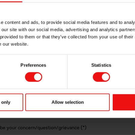
e content and ads, to provide social media features and to analy
 our site with our social media, advertising and analytics partn
 provided to them or that they’ve collected from your use of their
icable)
e our website.
Preferences
Statistics
(if applicable)
lkem plant, project or activity
 only
Allow selection
ibe your concern/question/grievance