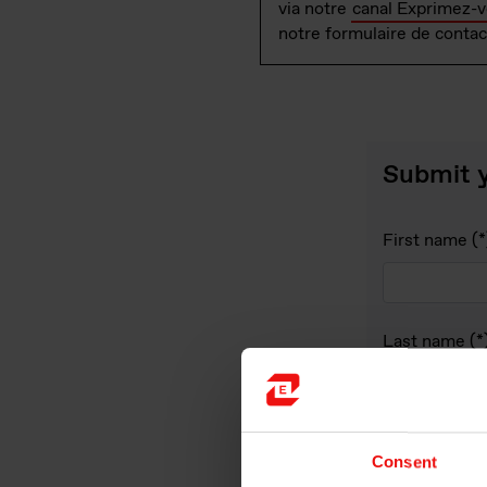
via notre
canal Exprimez-
notre formulaire de contact
Submit y
First name
Last name
E-mail
Consent