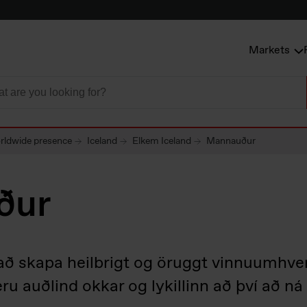
Markets
rldwide presence
Iceland
Elkem Iceland
Mannauður
ður
ð skapa heilbrigt og öruggt vinnuumhverfi
eru auðlind okkar og lykillinn að því að ná