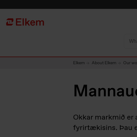
Skip to main content
To start page
Elkem
About Elkem
Our wo
Mannau
Okkar markmið er a
fyrirtækisins. Þau 