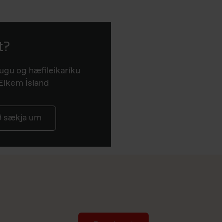
t?
flugu og hæfileikaríku
á Elkem Ísland
að sækja um