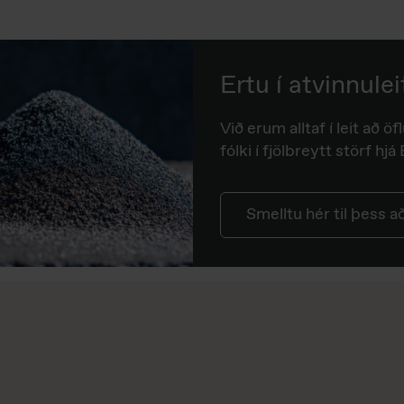
Ertu í atvinnulei
Við erum alltaf í leit að ö
fólki í fjölbreytt störf hj
Smelltu hér til þess 