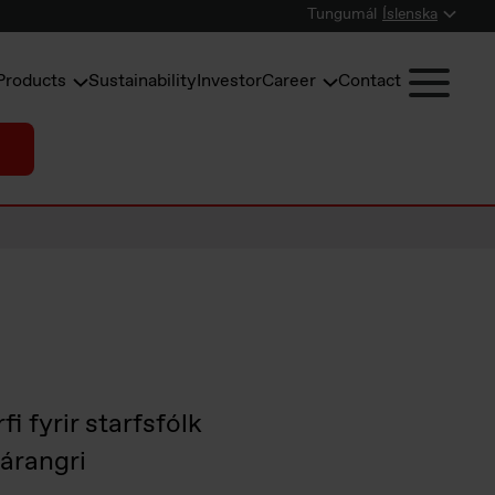
Tungumál
Íslenska
Products
Sustainability
Investor
Career
Contact
 fyrir starfsfólk
 árangri