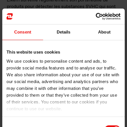
Elkem surveille régulièrement son portefeuille de
produits pour détecter les substances SVHC qui sont
soumises à des exigences réglementaires existantes
ou futures ou qui sont associées à des préoccupations
particulières. Nous révisons régulièrement nos plans
Consent
Details
About
de gestion en définissant les risques spécifiques
associés à chaque substance SVHC identifiée. Nous
examinons toutes les options possibles pour atténuer
les risques identifiés, y compris la substitution
This website uses cookies
éventuelle si possible, l’élimination progressive de
We use cookies to personalise content and ads, to
toute substance présentant un risque inacceptable
provide social media features and to analyse our traffic.
pour la santé humaine et/ou l’environnement ou la
We also share information about your use of our site with
limitation de l’exposition à la substance SVHC si la
our social media, advertising and analytics partners who
substitution n’est pas jugée possible. En plus de se
may combine it with other information that you’ve
conformer à toutes les réglementations en matière de
provided to them or that they’ve collected from your use
production chimique, la division Silicones est signataire
of their services. You consent to our cookies if you
de la Charte mondiale Responsible Care du Conseil
continue to use our website.
international des associations chimiques (ICCA).
Elkem a trois principaux domaines de produits où les
Consent