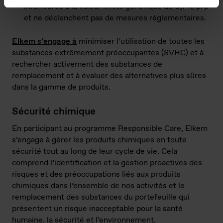
inférieures à la valeur limite générique de 0,1 % p/p
et ne déclenchent pas de mesures réglementaires.
Elkem s’engage à
minimiser l’utilisation de toutes les
substances extrêmement préoccupantes (SVHC) et à
rechercher activement des substances de
remplacement et à évaluer des alternatives plus sûres
dans la gamme de produits.
Sécurité chimique
En participant au programme Responsible Care, Elkem
s’engage à gérer les produits chimiques en toute
sécurité tout au long de leur cycle de vie. Cela
comprend l’identification et la gestion proactives des
risques et des préoccupations liés aux produits
chimiques dans l’ensemble de nos activités et le
remplacement des substances du portefeuille qui
présentent un risque inacceptable pour la santé
humaine, la sécurité et l’environnement.