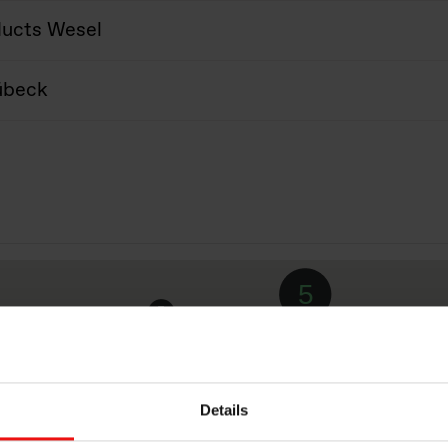
ducts Wesel
übeck
5
6
Details
24
4