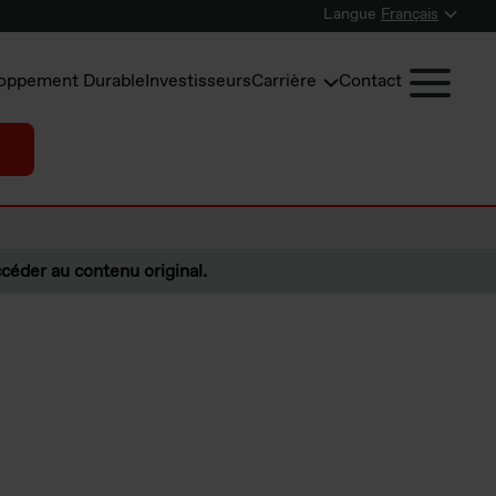
Langue
Français
oppement Durable
Investisseurs
Carrière
Contact
céder au contenu original.