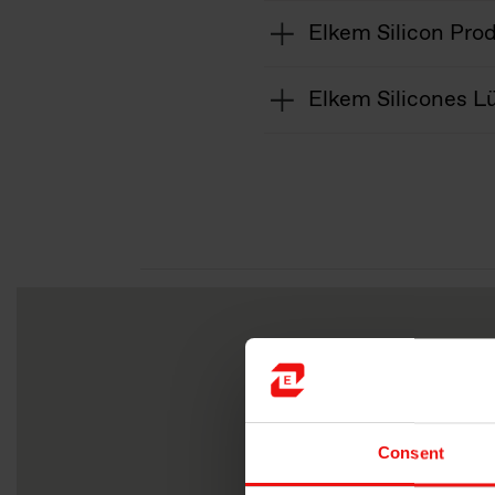
Elkem Silicon Pro
Elkem Silicones L
Consent