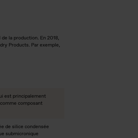
l de la production. En 2018,
undry Products. Par exemple,
qui est principalement
n et comme composant
e de silice condensée
que submicronique