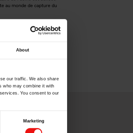
lote au monde de capture du
About
se our traffic. We also share
ers who may combine it with
 services. You consent to our
Marketing