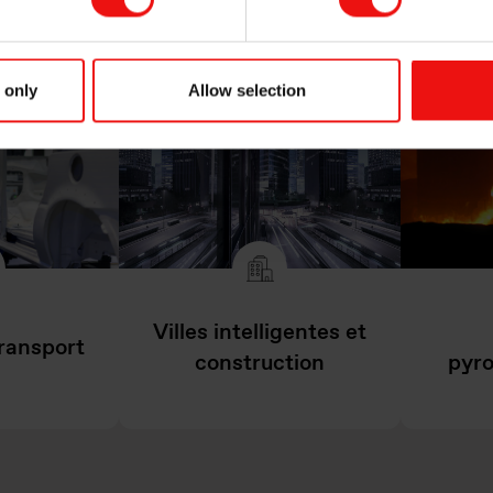
 only
Allow selection
Villes intelligentes et
transport
construction
pyro