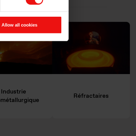
Allow all cookies
Industrie
Réfractaires
métallurgique