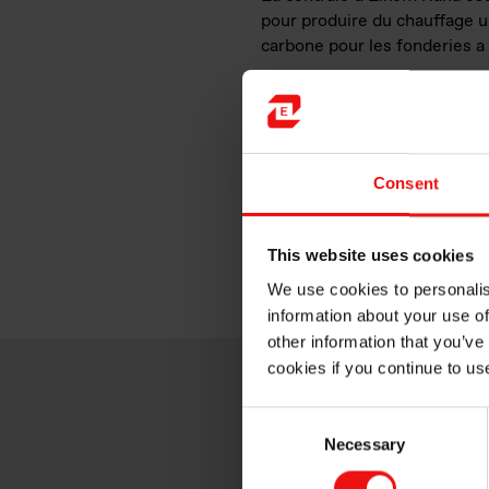
pour produire du chauffage ur
carbone pour les fonderies a 
Faits:
2 fours FeSi
130 employés
Consent
Production de 9 grades 
Capacité annuelle de 
This website uses cookies
We use cookies to personalis
information about your use of
other information that you’ve
cookies if you continue to us
Consent
Necessary
Selection