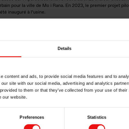
bain pour la ville de Mo i Rana. En 2023, le premier projet pi
été inauguré à l’usine.
Details
de ferrosilicium de spécialité et standard
90.000 mt de FeSi et 23.000 mt de microsilice® Elkem
e content and ads, to provide social media features and to analy
 our site with our social media, advertising and analytics partn
 provided to them or that they’ve collected from your use of their
e our website.
MARCHÉS ASSOCIÉS À ELKEM RANA
Preferences
Statistics