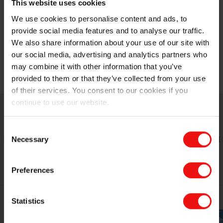
This website uses cookies
We use cookies to personalise content and ads, to
provide social media features and to analyse our traffic.
We also share information about your use of our site with
our social media, advertising and analytics partners who
Présentation de la production durable d’Elkem
may combine it with other information that you’ve
provided to them or that they’ve collected from your use
of their services. You consent to our cookies if you
continue to use our website.
Consent
EN SAVOIR PLUS SUR LES PRODUITS ELKEM
Necessary
Selection
SILICON
Preferences
Statistics