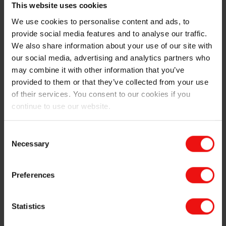
This website uses cookies
Présentez votre entreprise à notre
We use cookies to personalise content and ads, to
équipe d’approvisionnement
provide social media features and to analyse our traffic.
We also share information about your use of our site with
our social media, advertising and analytics partners who
Pouvez-vous confirmer que vous n’êtes pas déjà
may combine it with other information that you’ve
fournisseur ?
provided to them or that they’ve collected from your use
of their services. You consent to our cookies if you
continue to use our website.
Consent
Étape précédente
Étape suivante
Necessary
Selection
Preferences
Statistics