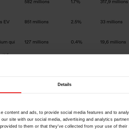
582 millions
1.7%
317,9 millions
ns EV
851 millions
2.5%
33 millions
cium qui
127 millions
0.4%
19,6 millions
itif
le des
33 717 millions
26 %
24 025 millio
Details
e de la
e content and ads, to provide social media features and to analy
 our site with our social media, advertising and analytics partn
 provided to them or that they’ve collected from your use of their