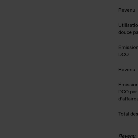
Revenu
Utilisati
douce pa
Émission
DCO
Revenu
Émission
DCO par 
d’affaire
Total de
Revenu