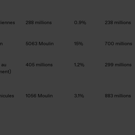
liennes
288 millions
0.9%
238 millions
on
5063 Moulin
15%
700 millions
e au
405 millions
1.2%
299 millions
iment)
hicules
1056 Moulin
3.1%
883 millions