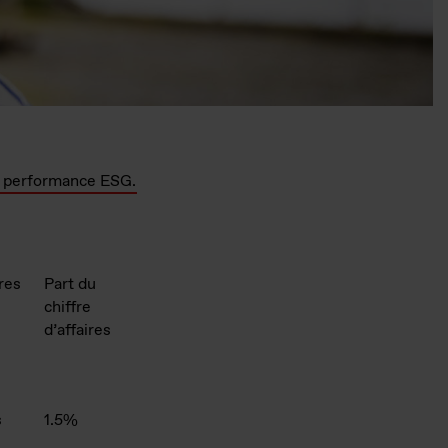
e performance ESG.
ires
Part du
chiffre
d’affaires
s
1.5%