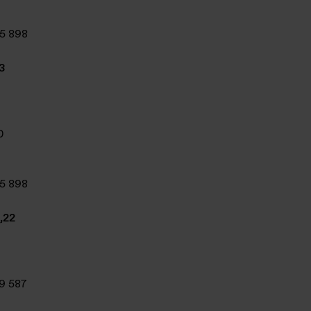
5 898
3
0
5 898
,22
9 587