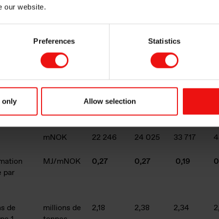
e our website.
tal significatif d’Elkem lié au chiffre d
Preferences
Statistics
nvironnementaux
Unité
2019
2020
2021
2
 only
Allow selection
ation
MJ
6010
6400
6536
6
e
mNOK
22 246
24 025
33 717
4
ation
MJ/mNOK
0,27
0,27
0,19
0
e par
s de
millions de
2,18
2,38
2,34
2