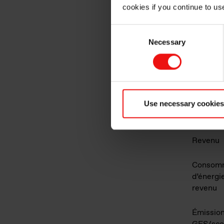
cookies if you continue to us
Impact environnemen
Consent
Necessary
Selection
Chiffres et revenus e
Use necessary cookies
Consomm
d’énergi
Revenu
Consomm
d’énergi
revenu
Émission