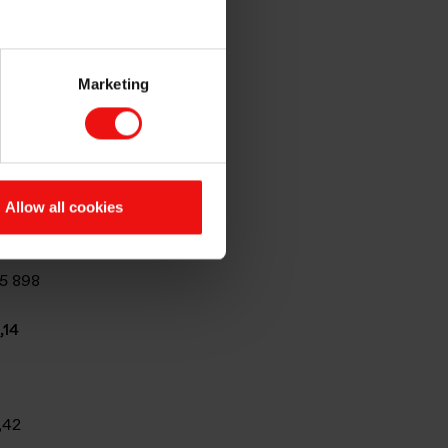
’affaires
Marketing
022
Allow all cookies
542
5 898
,14
,42