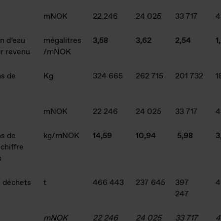
mNOK
22 246
24 025
33 717
4
on d’eau
mégalitres
3,58
3,62
2,54
1
r revenu
/mNOK
s de
Kg
324 665
262 715
201 732
1
mNOK
22 246
24 025
33 717
4
s de
kg/mNOK
14,59
10,94
5,98
3
chiffre
s
s déchets
t
466 443
237 645
397
4
247
mNOK
22 246
24 025
33 717
4