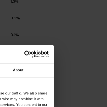
1.3%
0.3%
0.1%
ns
12%
About
se our traffic. We also share
ers who may combine it with
 services. You consent to our