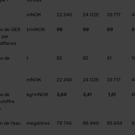
pe 1
tonnes
mNOK
22 246
24 025
33 717
4
ns de GES
t/mNOK
98
99
69
5
 par
’affaires
s de
t
82
82
51
1
mNOK
22 246
24 025
33 717
4
s de
kg/mNOK
3,69
3,41
1,51
0
chiffre
s
on de l’eau
mégalitres
79 745
86 940
85 654
8