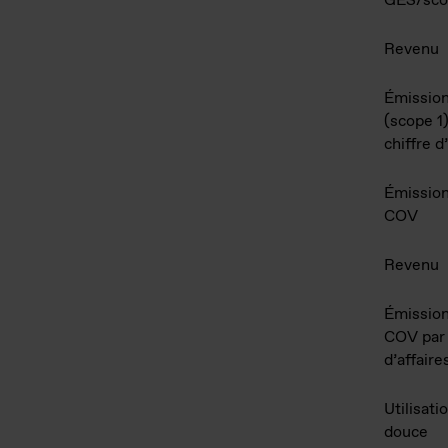
GES/sco
Revenu
Émissio
(scope 1)
chiffre d
Émission
COV
Revenu
Émission
COV par 
d’affaire
Utilisati
douce