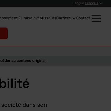
Langue
Français
oppement Durable
Investisseurs
Carrière
Contact
céder au contenu original.
ilité
a société dans son