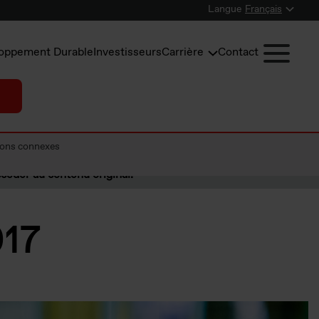
Langue
Français
oppement Durable
Investisseurs
Carrière
Contact
ions connexes
céder au contenu original.
017