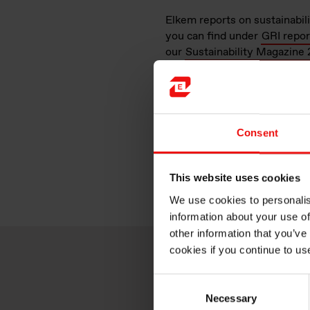
Elkem reports on sustainabili
you can find under
GRI repor
our
Sustainability Magazine 
Download our docume
Consent
Elkem GRI INDEX 2017
Elkem Sustainability report 
This website uses cookies
We use cookies to personalis
Elkem annual report 2017.pd
information about your use of
other information that you’ve
cookies if you continue to us
Consent
Necessary
Selection