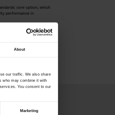
tandards: core option, which
lity performance in
About
se our traffic. We also share
ers who may combine it with
 services. You consent to our
Marketing