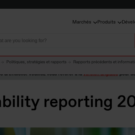
Marchés
Produits
Dével
Politiques, stratégies et rapports
Rapports précédents et informat
e artificielle. Veuillez vous référer à la
version anglaise
pour ac
bility reporting 2