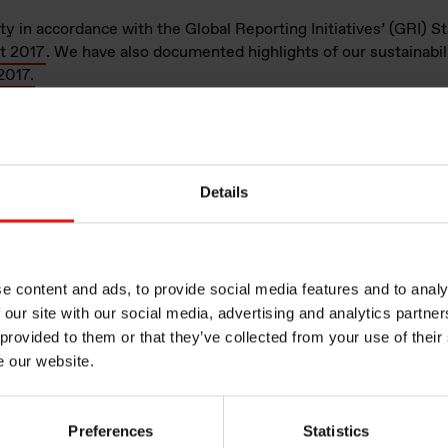
ty in accordance with the Global Reporting Initiatives’ (GRI) S
t 2017
. We have also documented highlights of our sustainabi
2017.
nts
Details
2017
e content and ads, to provide social media features and to analy
f
 our site with our social media, advertising and analytics partn
 provided to them or that they’ve collected from your use of their
e our website.
READ MORE
Preferences
Statistics