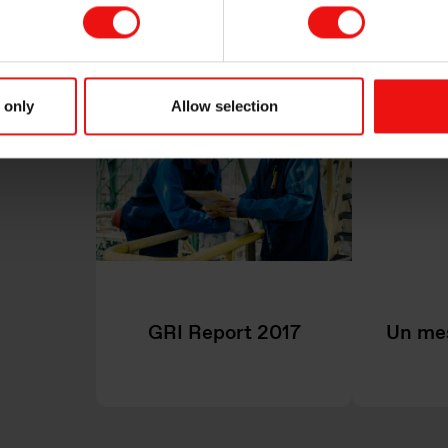
 only
Allow selection
GRI Report 2017
Un me