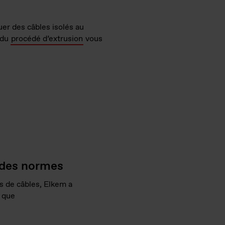
uer des câbles isolés au
 du
procédé d’extrusion
vous
s des normes
s de câbles, Elkem a
s que