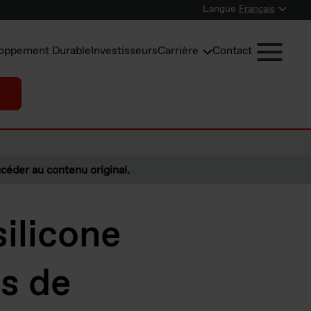
Langue
Français
oppement Durable
Investisseurs
Carrière
Contact
céder au contenu original.
ilicone
es de