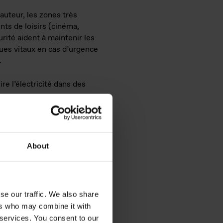
auteur, les zones très
ents de loisirs (cinéma,
curité aident à maintenir les
ues vitaux en cas d’urgence
.
re l’électricité dans des
nd
About
se our traffic. We also share
ité
ers who may combine it with
 services. You consent to our
t spécialement formulés pour