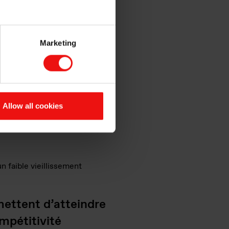
ent toxique tel que le brome,
Marketing
hirure
ssement (rayons UV, ozone,
Allow all cookies
n faible vieillissement
ettent d’atteindre
mpétitivité