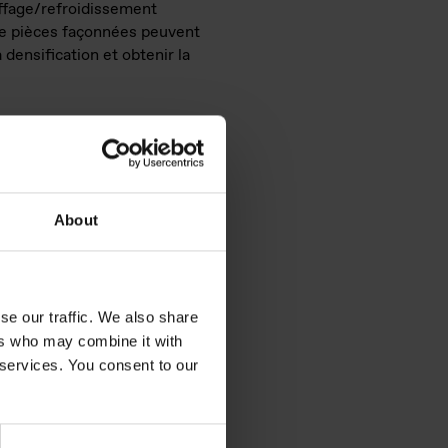
uffage/refroidissement
 de pièces façonnées peuvent
densification et obtenir la
ilés haute
s ELKEM MICROSILICA® pour
rrosilicium sont composés de
About
 de haute pureté, qui peuvent
ations à haute température.
se our traffic. We also share
ers who may combine it with
 façonnés, dont beaucoup
 services. You consent to our
riquées :