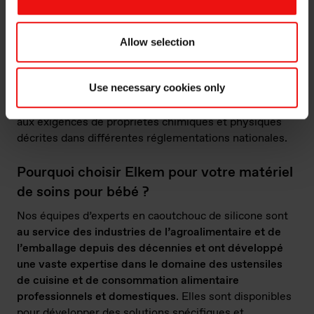
grande probabilité de réussir le test de COV en
évitant un post-durcissement inégal ou
incomplet.
Allow selection
Enfin, les produits en caoutchouc de silicone en
Use necessary cookies only
contact avec les aliments d’Elkem sont certifiés ISO
10993 pour leur biocompatibilité et peuvent répondre
aux exigences de propriétés chimiques et physiques
décrites dans différentes réglementations nationales.
Pourquoi choisir Elkem pour votre matériel
de soins pour bébé ?
Nos équipes d’experts en caoutchouc de silicone sont
au service des industries de l’agroalimentaire et de
l’emballage depuis des décennies et ont développé
une vaste expertise dans le domaine des ustensiles
de cuisine et de consommation alimentaire
professionnels et domestiques
. Elles sont disponibles
pour développer des solutions spécifiques et