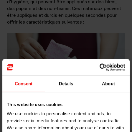
d’hygiène, qui peuvent être appliqués sur des films,
des papiers et des non-tissés. Ces matériaux peuvent
être appliqués et durcis en quelques secondes pour
offrir les caractéristiques suivantes :
Consent
Details
About
This website uses cookies
We use cookies to personalise content and ads, to
Les revêtements en silicone aident à garantir une utilisation
provide social media features and to analyse our traffic.
silencieuse des serviettes hygiéniques et autres produits
We also share information about your use of our site with
d'hygiène féminine.