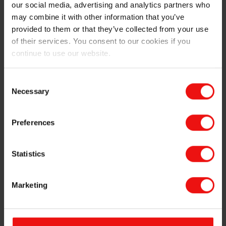
our social media, advertising and analytics partners who
may combine it with other information that you’ve
Force de démoulage douce et facile pour garantir
provided to them or that they’ve collected from your use
une manipulation silencieuse des serviettes
of their services. You consent to our cookies if you
hygiéniques
continue to use our website.
Excellent ancrage et maintien pour les papiers kraft
ou non-tissés émaillés ou finis à la machine
Consent
Necessary
La technologie silicone UV offre la possibilité de
Selection
durcir à température ambiante, afin de réduire le
stress et le retrait sur les substrats sensibles à la
Preferences
chaleur
Les formulations peuvent être ajustées à des
niveaux de force de libération ciblés, allant d’une
Statistics
libération de qualité supérieure facile et fluide pour
la protection hygiénique féminine à une force de
Marketing
libération contrôlée/serrée pour les couches
jetables
Durcissement rapide pour les opérations de
revêtement à grande vitesse afin de maximiser le