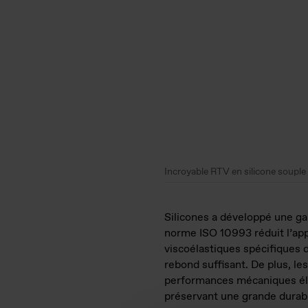
Incroyable RTV en silicone souple
Silicones a développé une g
norme ISO 10993 réduit l’appar
viscoélastiques spécifiques 
rebond suffisant. De plus, l
performances mécaniques élev
préservant une grande durabil