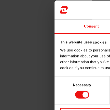
Notre gamme de Silbione™
Pâtes à 2 composants pét
Matériaux extrêmement so
Consent
Grades colorés pour diffé
Niveaux de surface à faib
This website uses cookies
We use cookies to personalis
information about your use of
other information that you’ve
cookies if you continue to us
Consent
Necessary
Selection