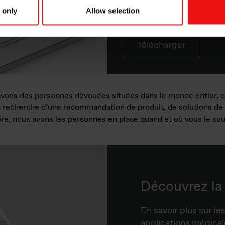
élastomères souples de q
 only
Allow selection
Télécharger
avons des personnes dévouées situées dans le monde entier, q
a recherche d’une recommandation de produit, de solutions de 
re, nous avons les personnes en place quand et où vous le sou
Découvrez la
En savoir plus sur le
applications médical