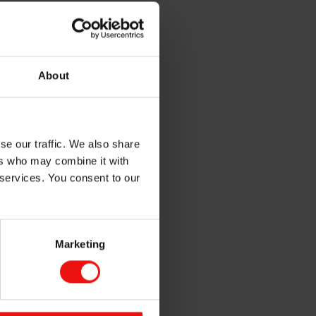
 sensibles des membres
About
se our traffic. We also share
ers who may combine it with
uples en
 services. You consent to our
ité médicale
tions de
Marketing
de produits
nsion pour les