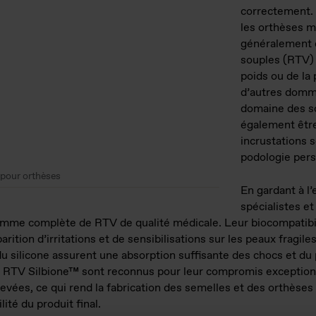
correctement. 
les orthèses m
généralement d
souples (RTV) 
poids ou de la 
d’autres domm
domaine des so
également être
incrustations s
podologie pers
 pour orthèses
En gardant à l’
spécialistes et
amme complète de RTV de qualité médicale. Leur biocompatibil
ition d’irritations et de sensibilisations sur les peaux fragile
du silicone assurent une absorption suffisante des chocs et du
es RTV Silbione™ sont reconnus pour leur compromis exceptionne
ées, ce qui rend la fabrication des semelles et des orthèses r
ité du produit final.