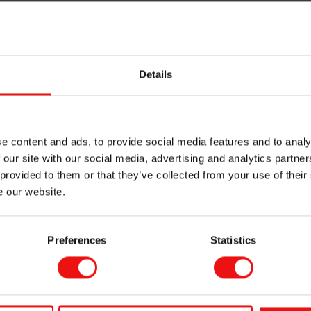
 RTV
comprend :
rissables pour inserts de podologie personnalisés
uples (jusqu’à 11 duromètres en Shore 00) pour les parties
Details
rencier les incrustations de semelle
le adhérence pour un démoulage facile et un confort accru
e content and ads, to provide social media features and to analy
 our site with our social media, advertising and analytics partn
Élastomères so
 provided to them or that they’ve collected from your use of their
e our website.
silicone de qual
pour les applica
Preferences
Statistics
soins de santé
Découvrez notre gamme 
Silbione™ en pleine expa