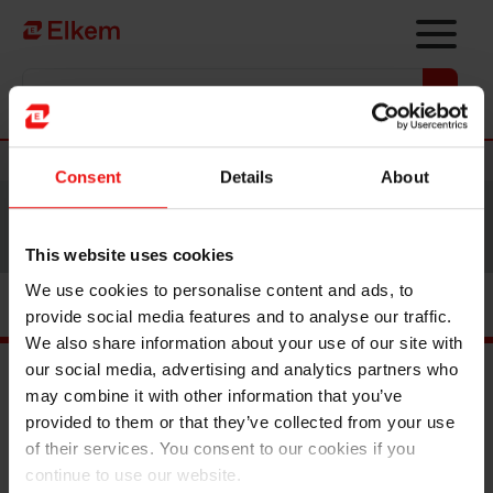
Skip to main content
Vers la page d'accueil
Nouvelles
Consent
Details
About
Site traduit par intelligence artificielle. Veuillez vous
référer à la
version anglaise
pour accéder au contenu
original.
This website uses cookies
We use cookies to personalise content and ads, to
provide social media features and to analyse our traffic.
We also share information about your use of our site with
our social media, advertising and analytics partners who
may combine it with other information that you’ve
Documents principaux
provided to them or that they’ve collected from your use
of their services. You consent to our cookies if you
Trouver un TDS ou SDS
continue to use our website.
Trouver une certification