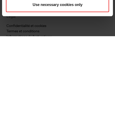
Dernier rapport ESG
Use necessary cookies only
Légal
Confidentialité et cookies
Termes et conditions
Informations de facturations
Mécanisme de réclamation
Chaîne pour s'exprimer
Contact
Premier contact commercial
Autres demandes de contact
Suivez-nous
Facebook
LinkedIn
Instagram
YouTube