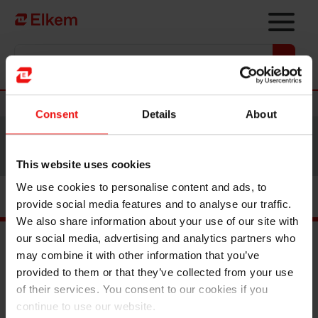
Skip to main content
Vers la page d'accueil
Nouvelles
Consent
Details
About
Site traduit par intelligence artificielle. Veuillez vous
référer à la
version anglaise
pour accéder au contenu
original.
This website uses cookies
We use cookies to personalise content and ads, to
provide social media features and to analyse our traffic.
We also share information about your use of our site with
our social media, advertising and analytics partners who
may combine it with other information that you’ve
Documents principaux
provided to them or that they’ve collected from your use
of their services. You consent to our cookies if you
Trouver un TDS ou SDS
continue to use our website.
Trouver une certification