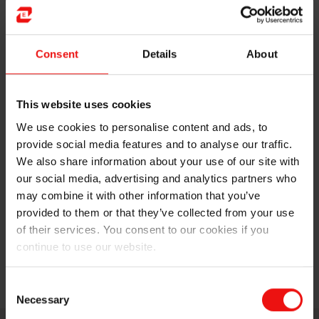
Observation des propriétés mécaniques au microscope
Consent
Details
About
Elkem peut vous fournir les processus optimaux de
traitement et d’inoculation au magnésium pour la
production de composants SSF de première qualité.
This website uses cookies
We use cookies to personalise content and ads, to
provide social media features and to analyse our traffic.
We also share information about your use of our site with
our social media, advertising and analytics partners who
may combine it with other information that you’ve
provided to them or that they’ve collected from your use
of their services. You consent to our cookies if you
continue to use our website.
Propriétés mécaniques des composants SSF
Consent
Necessary
Selection