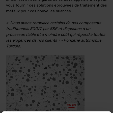
vous fournir des solutions éprouvées de traitement des
métaux pour ces nouvelles nuances.
« Nous avons remplacé certains de nos composants
traditionnels 500/7 par SSF et disposons d’un
processus fiable et à moindre coût qui répond à toutes
les exigences de nos clients » - Fonderie automobile
Turquie.