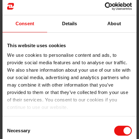
Produire rapidement des pièces de qualité est
essentiel sur le marché du moulage LSR. Le moulage
par injection liquide fournit le processus le plus
Consent
Details
About
efficace et le plus économiquement viable utilisant le
LSR. Elkem Silicones propose une gamme de produits
robustes à usage général de matériaux LSR, y compris
This website uses cookies
des duromètres de 01 à 70 Shore A. Ces matériaux
We use cookies to personalise content and ads, to
sont spécialement conçus avec un durcissement rapide
provide social media features and to analyse our traffic.
et un excellent démoulage ainsi que d’excellentes
We also share information about your use of our site with
propriétés physiques et mécaniques.
our social media, advertising and analytics partners who
Caoutchouc de silicone liquide pour les
may combine it with other information that you’ve
provided to them or that they’ve collected from your use
soins de santé
of their services. You consent to our cookies if you
Elkem Silicones propose une gamme en expansion
continue to use our website.
de
caoutchouc de silicone liquide pour les applications
de santé
sous la gamme de matériaux Silbione™ LSR.
Consent
Le moulage par injection LSR pour les applications de
Necessary
Selection
santé permet une production constante de pièces avec