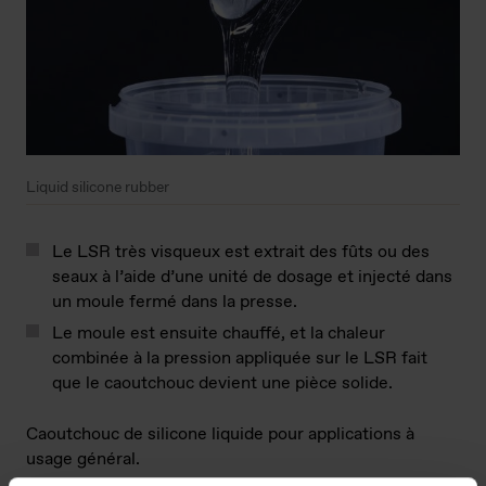
Liquid silicone rubber
Le LSR très visqueux est extrait des fûts ou des
seaux à l’aide d’une unité de dosage et injecté dans
un moule fermé dans la presse.
Le moule est ensuite chauffé, et la chaleur
combinée à la pression appliquée sur le LSR fait
que le caoutchouc devient une pièce solide.
Caoutchouc de silicone liquide pour applications à
usage général.