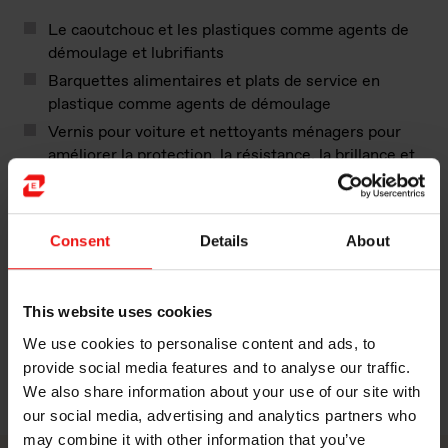
Le caoutchouc et les plastiques comme agents de
démoulage et lubrifiants
Barquettes alimentaires et plats de service en
plastique comme agents de démoulage
Vernis pour voiture et nettoyants ménagers pour
améliorer la protection, la résistance, la brillance et
l’étalement
Finition textile pour améliorer le toucher, la
déperlance et réduire le besoin de repassage
Consent
Details
About
Perlite, vermiculite et argile et autres matériaux de
construction pour améliorer la déperlance et
protéger contre l’humidité
This website uses cookies
Imprimerie et fabrication du papier pour la
We use cookies to personalise content and ads, to
lubrification et comme agent antistatique.
provide social media features and to analyse our traffic.
We also share information about your use of our site with
Feuille de révision
our social media, advertising and analytics partners who
may combine it with other information that you’ve