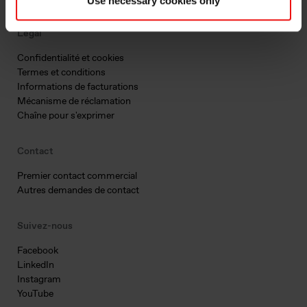
Use necessary cookies only
Légal
Confidentialité et cookies
Termes et conditions
Informations de facturations
Mécanisme de réclamation
Chaîne pour s'exprimer
Contact
Premier contact commercial
Autres demandes de contact
Suivez-nous
Facebook
LinkedIn
Instagram
YouTube