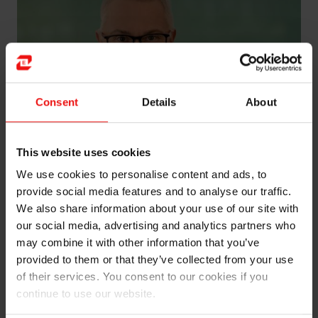
Consent
Details
About
This website uses cookies
We use cookies to personalise content and ads, to
provide social media features and to analyse our traffic.
Inge Grubben-Strømnes (né en 1974) a été nommé
We also share information about your use of our site with
vice-président senior d’Elkem Foundry Alloys Products
our social media, advertising and analytics partners who
en avril 2026.
may combine it with other information that you’ve
provided to them or that they’ve collected from your use
Avant cela, il a été vice-président senior d’Elkem
of their services. You consent to our cookies if you
Silicon Products (2020-2026), vice-président senior
d’Elkem Carbon Solutions (2018-2020) et vice-
continue to use our website.
président senior du développement commercial chez