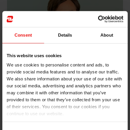
Consent
Details
About
This website uses cookies
We use cookies to personalise content and ads, to
provide social media features and to analyse our traffic.
We also share information about your use of our site with
Katja Lehland (née en 1968) occupe le poste de
our social media, advertising and analytics partners who
directrice des ressources humaines d’Elkem depuis
may combine it with other information that you’ve
2011 et travaille chez Elkem depuis 2006.
provided to them or that they’ve collected from your use
Elle a exercé plusieurs fonctions internationales de
of their services. You consent to our cookies if you
direction des ressources humaines chez Nokia, United
continue to use our website.
Biscuits et Schindler, où elle faisait partie des équipes
de direction. Tout au long de sa carrière, elle a acquis
Consent