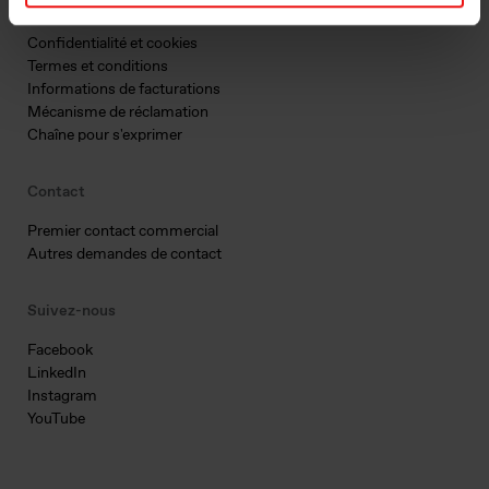
Légal
Confidentialité et cookies
Termes et conditions
Informations de facturations
Mécanisme de réclamation
Chaîne pour s'exprimer
Contact
Premier contact commercial
Autres demandes de contact
Suivez-nous
Facebook
LinkedIn
Instagram
YouTube