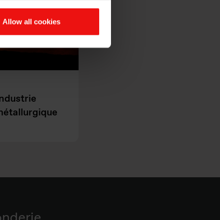
Allow all cookies
ndustrie
étallurgique
onderie