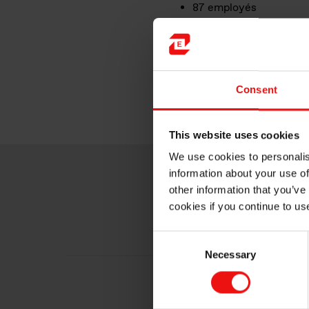
87 employés
Capacité annuelle de 1
« Travailler ici, c’est of
« C’est une question d
tous les niveaux. »
Consent
This website uses cookies
We use cookies to personalis
information about your use of
other information that you’ve
cookies if you continue to us
Consent
Necessary
Selection