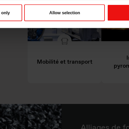
 only
Allow selection
I
Mobilité et transport
pyrom
Alliages de f