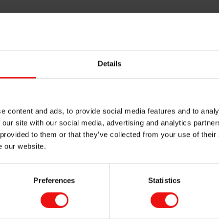
2.000 tm
frir des opportunités ».
e partage et de bienveillance, d’importance des valeurs humai
Details
e content and ads, to provide social media features and to analy
 our site with our social media, advertising and analytics partn
 provided to them or that they’ve collected from your use of their
MARCHÉS LIÉS À ELKEM NAGPUR
e our website.
Preferences
Statistics