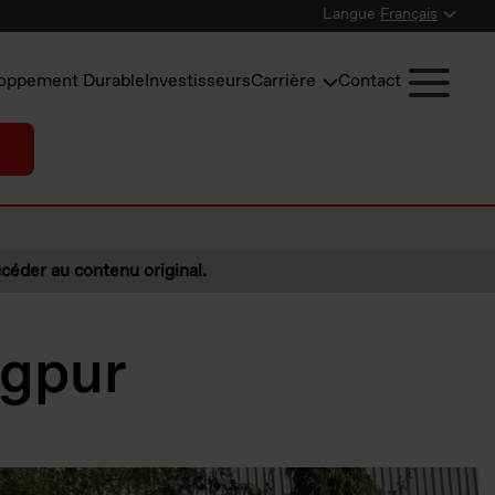
Langue
Français
oppement Durable
Investisseurs
Carrière
Contact
céder au contenu original.
agpur