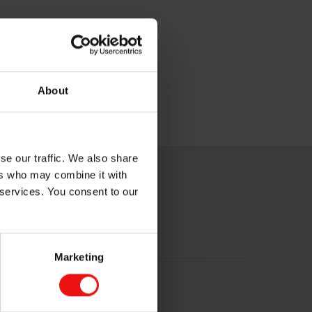
nes et d’encouragement à
About
se our traffic. We also share
ers who may combine it with
 services. You consent to our
Marketing