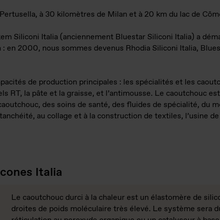
 Pertusella, à 30 kilomètres de Milan et à 20 km du lac de Côm
kem Siliconi Italia (anciennement Bluestar Siliconi Italia) a dém
 : en 2000, nous sommes devenus Rhodia Siliconi Italia, Blue
pacités de production principales : les spécialités et les caout
ls RT, la pâte et la graisse, et l’antimousse. Le caoutchouc es
aoutchouc, des soins de santé, des fluides de spécialité, du m
tanchéité, au collage et à la construction de textiles, l’usine
cones Italia
Le caoutchouc durci à la chaleur est un élastomère de sili
droites de poids moléculaire très élevé. Le système sera d