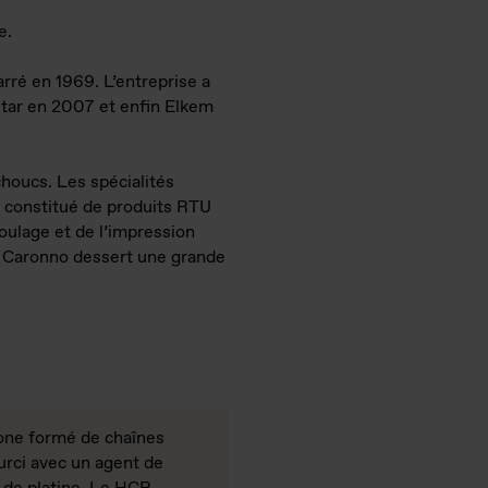
e.
arré en 1969. L’entreprise a
star en 2007 et enfin Elkem
choucs. Les spécialités
t constitué de produits RTU
oulage et de l’impression
 de Caronno dessert une grande
cone formé de chaînes
urci avec un agent de