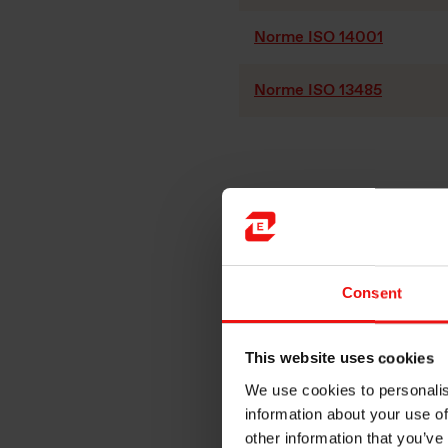
Norme ISO 14001
Norme ISO 13485
Nous avons un engagement fo
référence dans le développe
Consent
Faits:
4 ateliers
This website uses cookies
71 collaborateurs
We use cookies to personalis
31 machines
information about your use of
Environ 1.200 articles
other information that you’ve
Nous livrons dans 45 p