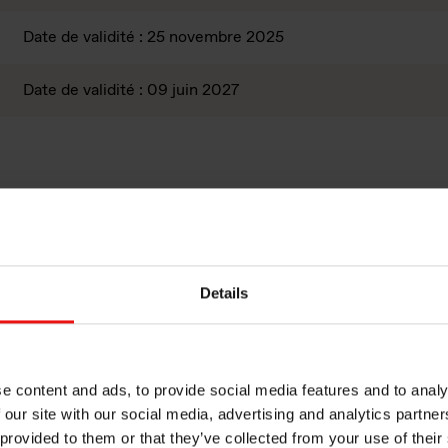
Date de validité : 25 novembre 2025
Date de validité : 09 juin 2027
rt envers l’environnement : chaque projet de renouvellement
ment du projet.
Details
e content and ads, to provide social media features and to analy
 our site with our social media, advertising and analytics partn
 provided to them or that they’ve collected from your use of their
ays