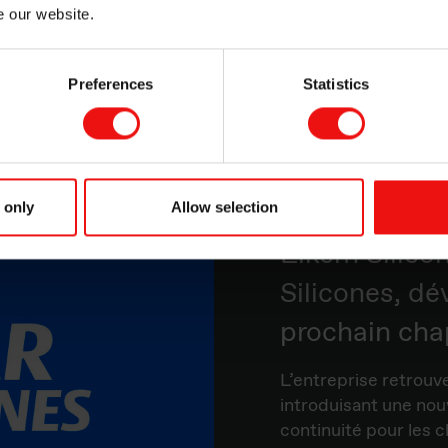
e our website.
 clients
Preferences
Statistics
 only
Allow selection
Elkem Silico
Silicones, dé
prochain cha
L’entreprise retrouv
introduisant une nouv
continuité pour les c