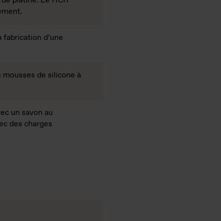
 de platine. Le HCR
sement.
 fabrication d’une
 mousses de silicone à
.
avec un savon au
avec des charges