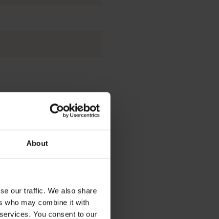
 prend la durabilité comme
About
se our traffic. We also share
ers who may combine it with
 services. You consent to our