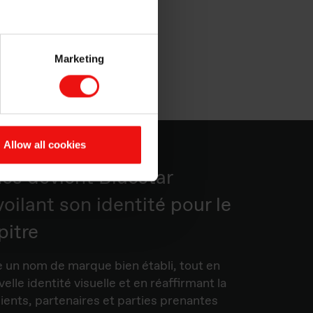
Marketing
Allow all cookies
nes devient Bluestar
voilant son identité pour le
pitre
e un nom de marque bien établi, tout en
elle identité visuelle et en réaffirmant la
lients, partenaires et parties prenantes