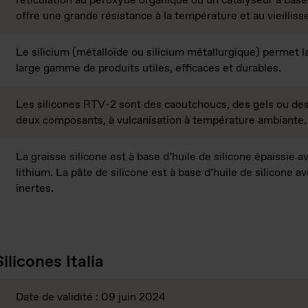
réticulation au peroxyde organique ou un catalyseur à base
offre une grande résistance à la température et au vieillis
Le silicium (métalloïde ou silicium métallurgique) permet la
large gamme de produits utiles, efficaces et durables.
Les silicones RTV-2 sont des caoutchoucs, des gels ou des
deux composants, à vulcanisation à température ambiante
La graisse silicone est à base d’huile de silicone épaissie 
lithium. La pâte de silicone est à base d’huile de silicone 
inertes.
ilicones Italia
Date de validité : 09 juin 2024