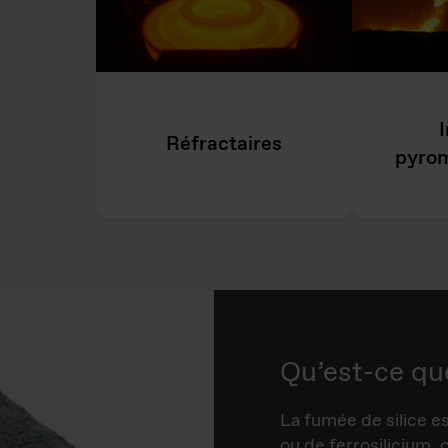
I
Réfractaires
pyrom
Qu’est-ce que
La fumée de silice es
ou de ferrosilicium,