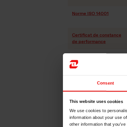
Norme ISO 14001
Certificat de constance
de performance
L’usine a été l’une des premi
système d’ER de la centrale
Consent
de production, de technologi
monde. Aucun autre n’a une c
This website uses cookies
Faits:
We use cookies to personalis
150 collaborateurs
information about your use of
2 fours et 1 centrale d
other information that you’ve