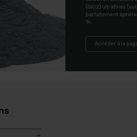
(SiO2) ultrafines (s
parfaitement sphériq
%.
Accéder à la pag
ns