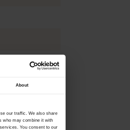
d’énergie. Aujourd’hui, le
 de produits, d’équipements
About
des plus modernes du genre au
se our traffic. We also share
ers who may combine it with
 services. You consent to our