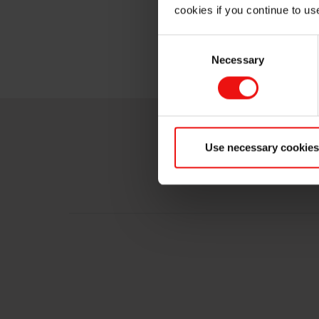
Capacité annuelle de 7
cookies if you continue to us
La capacité du siliciu
Consent
Necessary
Selection
Use necessary cookies
MA