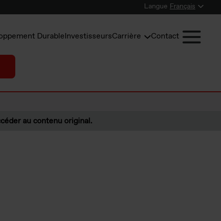
Langue
Français
oppement Durable
Investisseurs
Carrière
Contact
céder au contenu original.