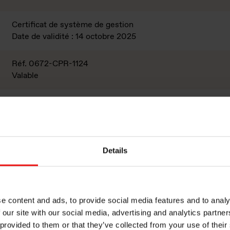
Certificat de système de gestion
Date de validité : 14 octobre 2025
Réf. 0672-CPR-1124
Valable
ères fonderies au monde à utiliser le système de récupération 
 récupère environ 30 % de l’électricité consommée. En termes
Details
e, de sécurité et de bilan environnemental, l’usine est l’une 
onsommation d’énergie inférieure par unité de silicium.
e content and ads, to provide social media features and to analy
 our site with our social media, advertising and analytics partn
e récupération d’énergie
 provided to them or that they’ve collected from your use of their