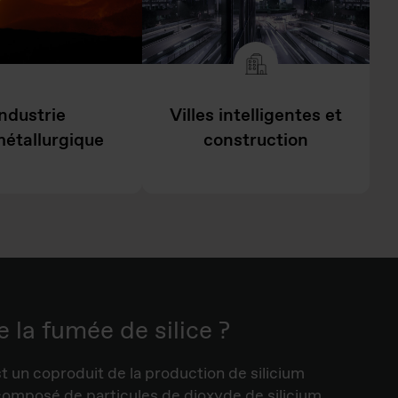
ndustrie
Villes intelligentes et
étallurgique
construction
 la fumée de silice ?
t un coproduit de la production de silicium
 composé de particules de dioxyde de silicium