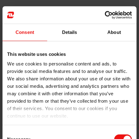
Notre impact : Les émissions de gaz à effet de serre
(GES) (CO₂) sont inhérentes au processus de
production de silicium, de ferrosilicon et de silicones.
Par conséquent, le processus industriel et le
Consent
Details
About
L’ensemble de la chaîne de valeur (scope 1, scope 2 et
scope 3) fait partie du défi du changement climatique.
Nous reconnaissons que notre travail sur le climat est
This website uses cookies
un processus continu. Elkem l’a bien compris
We use cookies to personalise content and ads, to
l’entreprise doit réduire ses émissions de CO₂
provide social media features and to analyse our traffic.
conformément à l’accord de Paris. Entre-temps
We also share information about your use of our site with
Nous visons à contribuer positivement en fournissant
our social media, advertising and analytics partners who
des matériaux et des solutions qui sont bénéfiques
may combine it with other information that you’ve
pour
provided to them or that they’ve collected from your use
la lutte contre le changement climatique. Les produits
of their services. You consent to our cookies if you
nécessaires dans la société à faible émission de
continue to use our website.
carbone comprennent les matériaux
qu’Elkem fournis, il est donc de la responsabilité de
l’entreprise de livrer ces produits à faible empreinte
Consent
carbone.