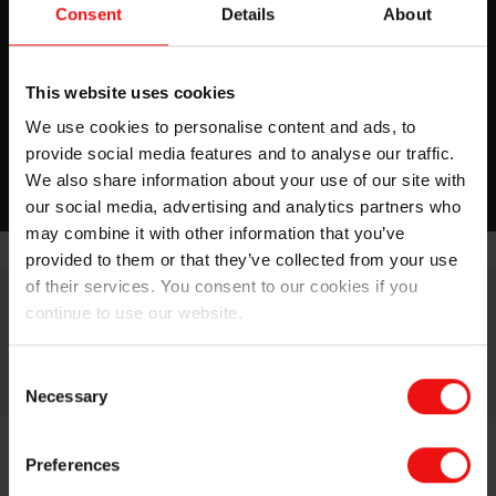
Consent
Details
About
Read our latest sustainability
statement in our integrated annual
report
This website uses cookies
We use cookies to personalise content and ads, to
Read more
provide social media features and to analyse our traffic.
We also share information about your use of our site with
our social media, advertising and analytics partners who
may combine it with other information that you’ve
provided to them or that they’ve collected from your use
of their services. You consent to our cookies if you
ODD8
continue to use our website.
Une solide culture de santé et de sécurité est l’essence
même de notre permis d’exploitation et toujours notre
Consent
première priorité
Necessary
Selection
ODD12
Preferences
L’élimination des déchets et les processus de