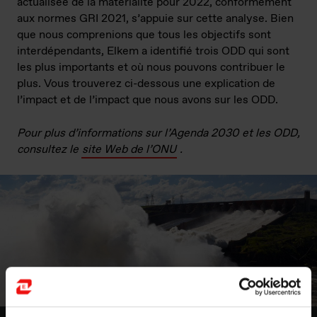
actualisée de la matérialité pour 2022, conformément
aux normes GRI 2021, s’appuie sur cette analyse. Bien
que nous comprenions que tous les objectifs sont
interdépendants, Elkem a identifié trois ODD qui sont
les plus importants et où nous pouvons contribuer le
plus. Vous trouverez ci-dessous une explication de
l’impact et de l’impact que nous avons sur les ODD.
Pour plus d’informations sur l’Agenda 2030 et les ODD,
consultez le
site Web de l’ONU
.