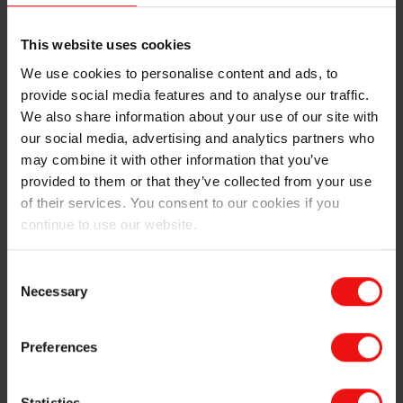
dans une grande diversité d’industries et pour une
grande variété de matériaux :
This website uses cookies
Dans les fonderies pour le moulage de métaux par
We use cookies to personalise content and ads, to
les procédés de croning ou de moulage sous
provide social media features and to analyse our traffic.
pression (acier, aluminium, ZAMAK, magnésium,
We also share information about your use of our site with
etc.). La faible tension superficielle permet un
our social media, advertising and analytics partners who
mouillage parfait de la surface du moule, assurant
may combine it with other information that you’ve
un film à libération continue. La résistance à la
provided to them or that they’ve collected from your use
température et l’effet de glissement permettent
of their services. You consent to our cookies if you
une extraction facile, optimisant ainsi les propriétés
continue to use our website.
de surface dans les applications de moulage de vos
clients.
Consent
Pour le moulage du polyuréthane et du caoutchouc,
Necessary
Selection
les procédés de MRE et d’extrusion, où la
productivité dépend des propriétés de démoulage,
de l’effet de glissement et des aspects de surface
Preferences
impeccables, optimisés grâce à des caractéristiques
de démoulage spécifiques à l’application.
Statistics