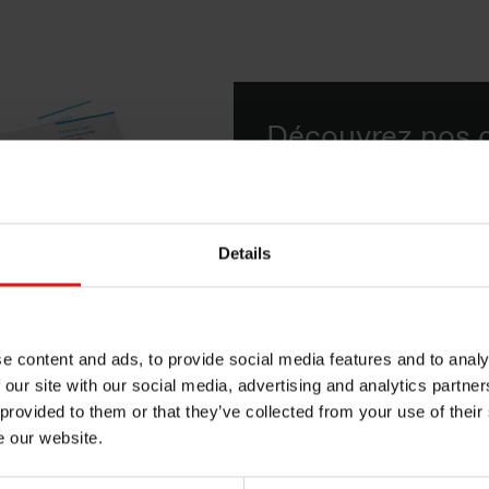
Découvrez nos d
solutions cosm
Téléchargez notre dernie
Details
de cosmétiques. Découvr
gamme de silicones pour 
e content and ads, to provide social media features and to analy
Télécharger
 our site with our social media, advertising and analytics partn
 provided to them or that they’ve collected from your use of their
e our website.
its pour les soins de la peau