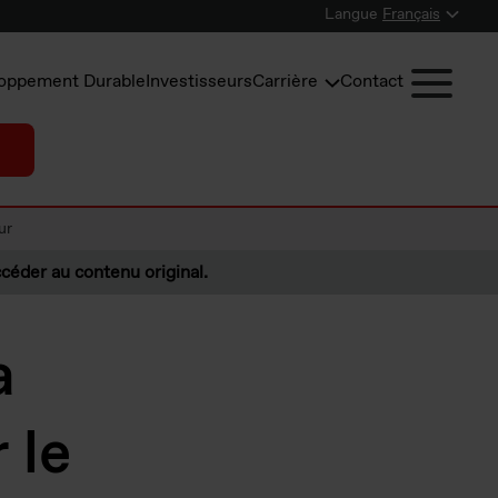
Langue
Français
oppement Durable
Investisseurs
Carrière
Contact
ur
céder au contenu original.
a
 le