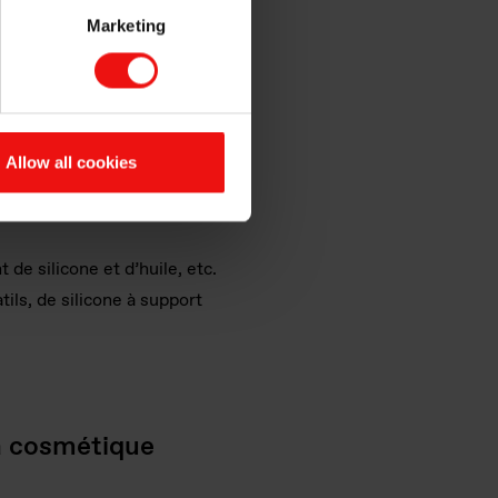
Marketing
es sous les marques
Allow all cookies
 de silicone et d’huile, etc.
ils, de silicone à support
la cosmétique