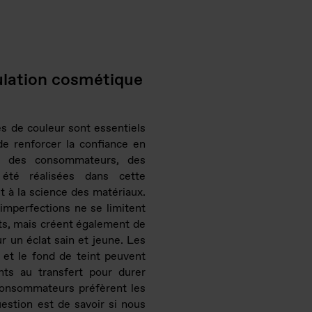
ulation cosmétique
s de couleur sont essentiels
t de renforcer la confiance en
r des consommateurs, des
 été réalisées dans cette
et à la science des matériaux.
imperfections ne se limitent
ts, mais créent également de
our un éclat sain et jeune. Les
s et le fond de teint peuvent
nts au transfert pour durer
consommateurs préfèrent les
uestion est de savoir si nous