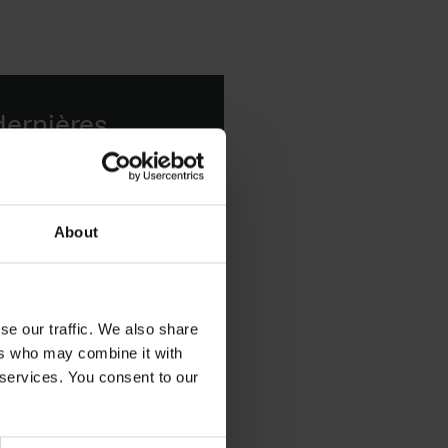
ernières
étiques
r guide de sélection
About
ez toute notre
vos formulations.
se our traffic. We also share
ers who may combine it with
 services. You consent to our