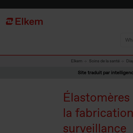
Skip to main content
Vers la page d'accueil
Elkem
Soins de la santé
Dia
Site traduit par intelligenc
Élastomères 
la fabricatio
surveillance