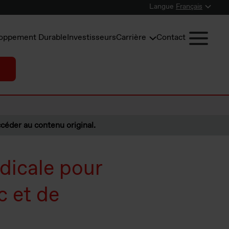
Langue
Français
oppement Durable
Investisseurs
Carrière
Contact
céder au contenu original.
dicale pour
c et de