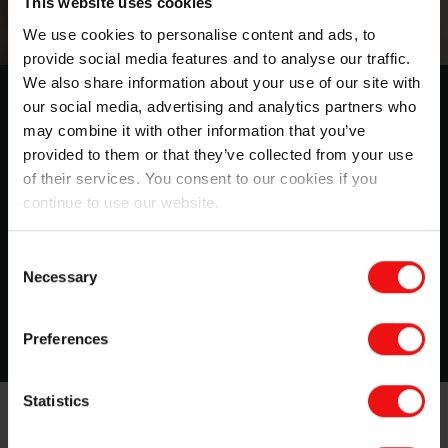
This website uses cookies
We use cookies to personalise content and ads, to
provide social media features and to analyse our traffic.
We also share information about your use of our site with
Tendances innovantes en matière de
our social media, advertising and analytics partners who
dispositifs médicaux rendues
may combine it with other information that you’ve
provided to them or that they’ve collected from your use
possibles par le silicone
of their services. You consent to our cookies if you
Libérer l’innovation dans le domaine des technologies
continue to use our website.
médicales, surmonter les obstacles réglementaires et
d’approvisionnement
Consent
Necessary
Selection
Regarder le webinaire
Preferences
Statistics
Dans ce contexte, la
marque Silbione™ d’Elkem
offre