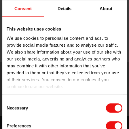
moulding and 3D printing solutions
Consent
Details
About
Many industries require precision moulding materials
to produce consistent products with fine details.
Sometimes rapid prototyping, on-demand production
This website uses cookies
or customised parts are required. Here, on-site additive
manufacturing is the perfect solution.
We use cookies to personalise content and ads, to
provide social media features and to analyse our traffic.
Molding & printing
We also share information about your use of our site with
our social media, advertising and analytics partners who
may combine it with other information that you’ve
provided to them or that they’ve collected from your use
of their services. You consent to our cookies if you
continue to use our website.
Consent
Necessary
Selection
Solutions en silicone pour le
Preferences