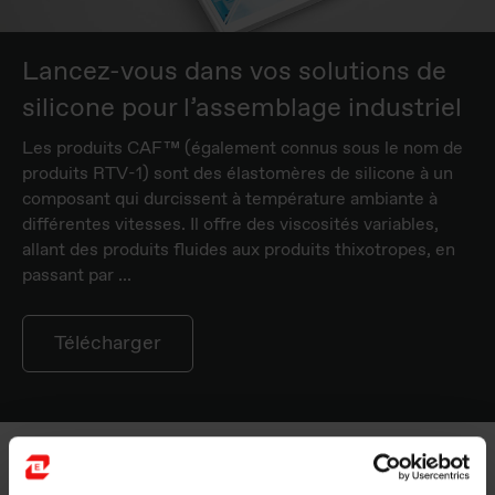
Lancez-vous dans vos solutions de
silicone pour l’assemblage industriel
Les produits CAF™ (également connus sous le nom de
produits RTV-1) sont des élastomères de silicone à un
composant qui durcissent à température ambiante à
différentes vitesses. Il offre des viscosités variables,
allant des produits fluides aux produits thixotropes, en
passant par ...
Télécharger
Unlocking possibilities with versatile